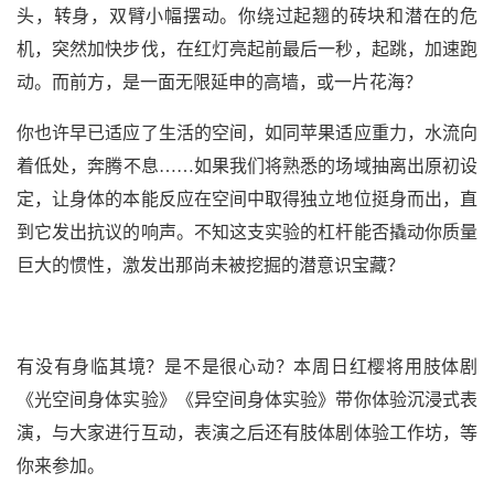
头，转身，双臂小幅摆动。你绕过起翘的砖块和潜在的危
机，突然加快步伐，在红灯亮起前最后一秒，起跳，加速跑
动。而前方，是一面无限延申的高墙，或一片花海？
你也许早已适应了生活的空间，如同苹果适应重力，水流向
着低处，奔腾不息……如果我们将熟悉的场域抽离出原初设
定，让身体的本能反应在空间中取得独立地位挺身而出，直
到它发出抗议的响声。不知这支实验的杠杆能否撬动你质量
巨大的惯性，激发出那尚未被挖掘的潜意识宝藏？
有没有身临其境？是不是很心动？本周日红樱将用肢体剧
《光空间身体实验》《异空间身体实验》带你体验沉浸式表
演，与大家进行互动，表演之后还有肢体剧体验工作坊，等
你来参加。