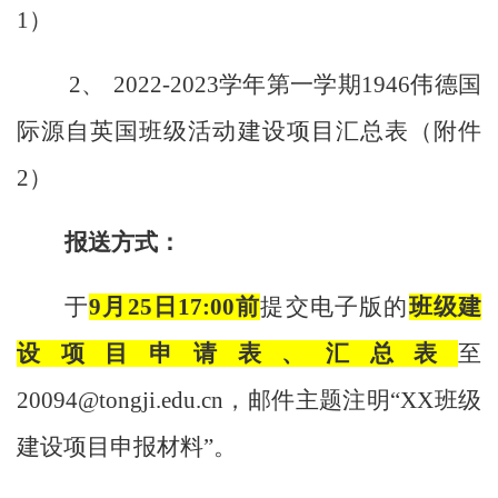
1
）
2、
2022-2023
学年第一学期1946伟德国
际源自英国班级活动建设项目汇总表（附件
2
）
报送方式：
于
9
月
25
日17:00前
提交电子版的
班级建
设项目申请表、汇总表
至
20094@tongji.edu.cn
，邮件主题注明“
XX
班级
建设项目申报材料”
。