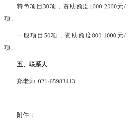
特色项目
30
项，资助额度
1000-2000
元
/
项。
一般项目
50
项，资助额度
800-1000
元
/
项。
五、联系人
郑老师
021-
65983413
附件：